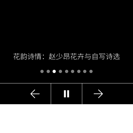
花韵诗情：赵少昂花卉与自写诗选
上
下
播
一
一
放
张
张
精选展览