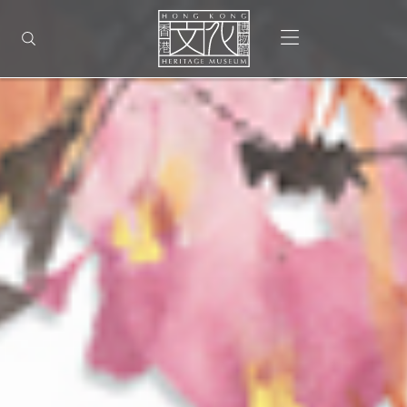
返
香
回
打开选单
打开搜索
港
顶
部
首
文
页
化
博
物
馆
-
主
页