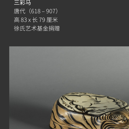
三彩马
唐代（618 – 907）
高 83 x 长 79 厘米
徐氏艺术基金捐赠