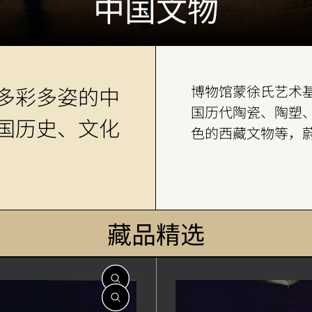
中国文物
多彩多姿的中
博物馆蒙徐氏艺术
国历代陶瓷、陶塑
国历史、文化
色的西藏文物等，
藏品精选
開
開
開
開
開
開
啟
啟
啟
啟
啟
啟
開
相
相
相
相
相
相
啟