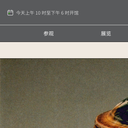
返
回
今天上午 10 时至下午 6 时开馆
顶
部
参观
展览