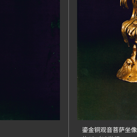
鎏金铜观音菩萨坐像