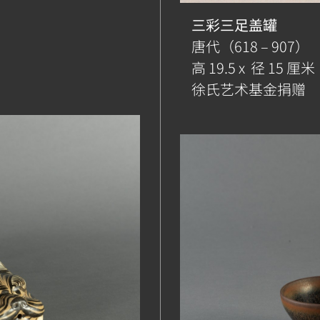
三彩三足盖罐
唐代（618 – 907）
高 19.5 x 径 15 厘米
徐氏艺术基金捐赠