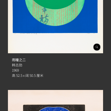
開
啟
相
雨瞳之二
簿
韩志勋
1969
高 52.5 x 阔 50.5 厘米