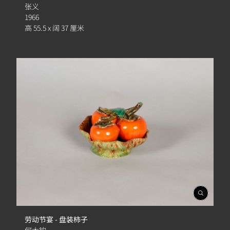
簿
张义
1966
高 55.5 x 阔 37 厘米
開
啟
相
劳动节宴 - 盘装柿子
簿