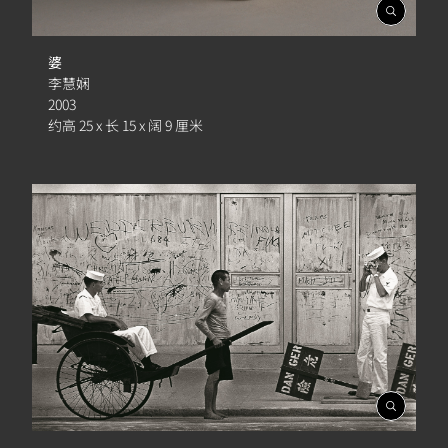
開
啟
相
婆
簿
李慧娴
2003
约高 25 x 长 15 x 阔 9 厘米
開
啟