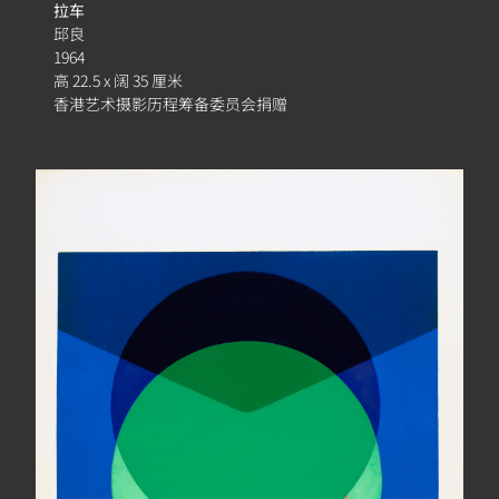
相
拉车
簿
邱良
1964
高 22.5 x 阔 35 厘米
香港艺术摄影历程筹备委员会捐赠