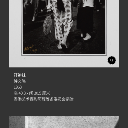
開
啟
相
孖辫妹
簿
钟文略
1963
高 40.3 x 阔 30.5 厘米
香港艺术摄影历程筹备委员会捐赠