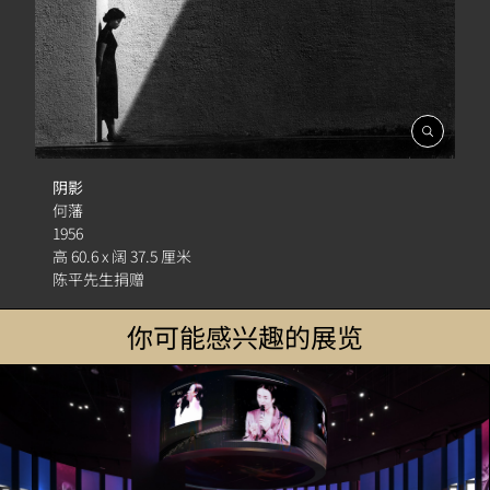
開
啟
相
阴影
簿
何藩
1956
高 60.6 x 阔 37.5 厘米
陈平先生捐赠
你可能感兴趣的展览