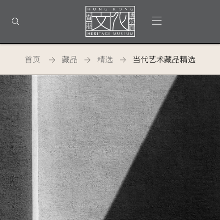
返
回
打开选单
打开搜索
顶
部
首
页
首页
藏品
精选
当代艺术藏品精选