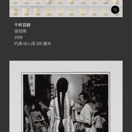
開
啟
相
千杯百醉
簿
梁冠明
1999
约高 60 x 阔 300 厘米