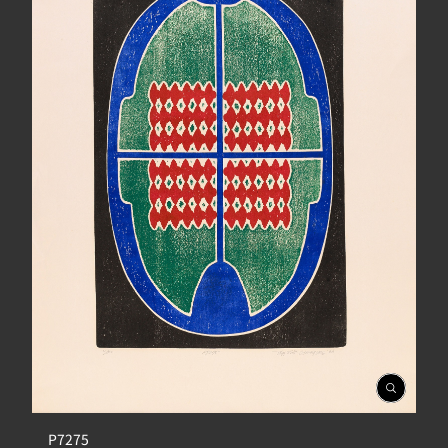
開
啟
相
P7275