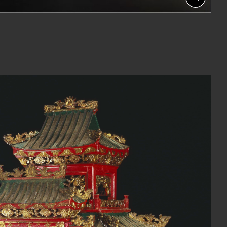
啟
相
簿