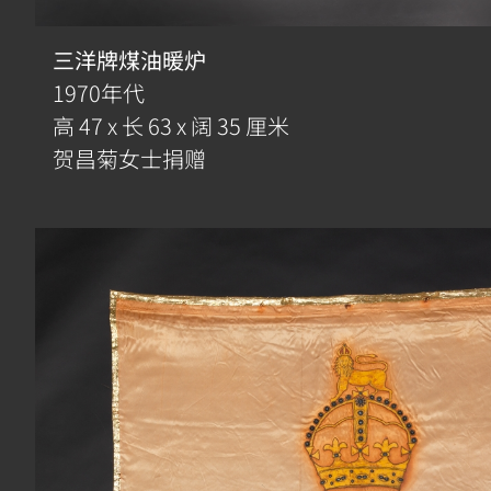
三洋牌煤油暖炉
1970年代
高 47 x 长 63 x 阔 35 厘米
贺昌菊女士捐赠