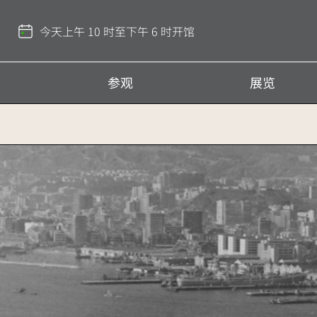
返
回
今天上午 10 时至下午 6 时开馆
顶
部
参观
展览