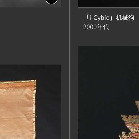
啟
相
「i-Cybie」机械狗
簿
2000年代