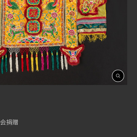
開
啟
相
簿
会捐赠