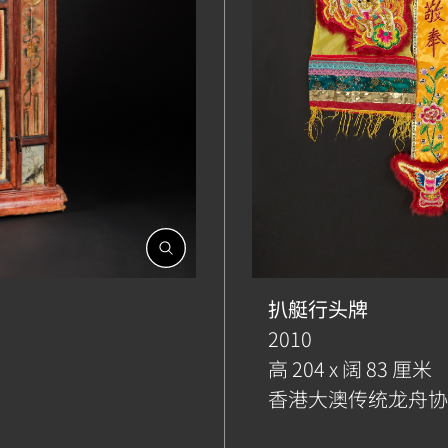
開
啟
相
扒艇行头牌
簿
2010
高 204 x 阔 83 厘米
香港大澳传统龙舟协