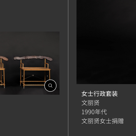
開
啟
女士行政套装
相
文丽贤
簿
1990年代
文丽贤女士捐赠