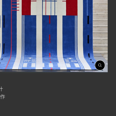
開
啟
相
簿
计
作