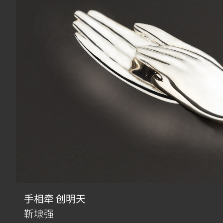
手相牵 创明天
靳埭强