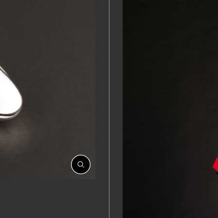
開
啟
相
簿