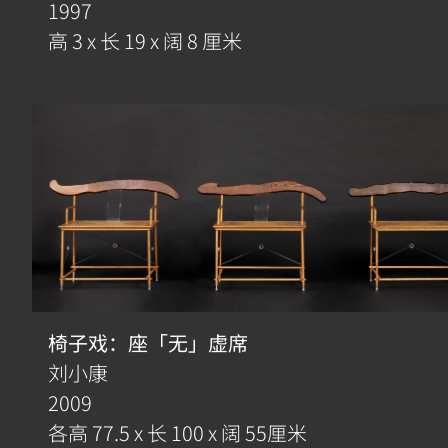
1997
高 3 x 长 19 x 阔 8 厘米
椅子戏：座「无」虚席
刘小康
2009
各高 77.5 x 长 100 x 阔 55厘米