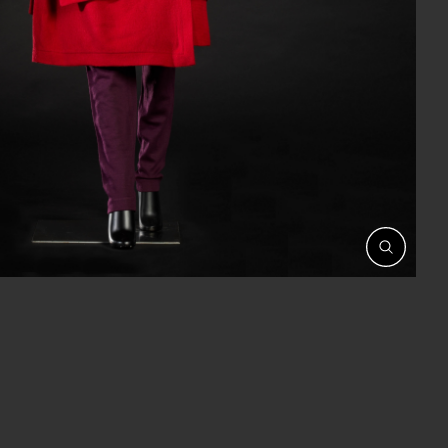
開
啟
相
簿