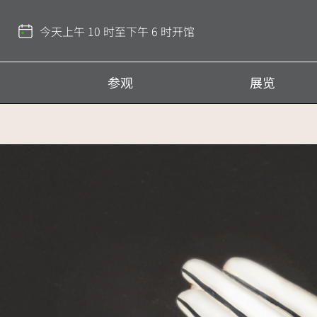
返
回
今天上午 10 时至下午 6 时开馆
顶
部
参观
展览