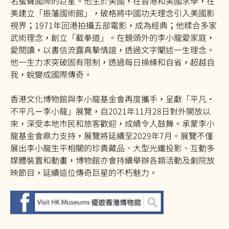
名蜚聲國際的巨星。他生於美國，在香港和美國求學，在
美建立「振藩國術館」，破格將中國功夫理念引入美國影
視界；1971年回港拍攝五部電影，成為經典；他糅合多家
武術理念，創立「截拳道」。在鏡頭外的李小龍愛家庭，
愛閱讀，以書信流露真摰情誼，透過文字闡述一生理念。
他一生力求突破固有限制，透過每日操練和自省，超越自
我，蛻變成國際傳奇。
香港文化博物館與李小龍基金會再度攜手，呈獻「平凡•
不平凡－李小龍」展覽，自2021年11月28日對外開放以
來，深受本地市民和旅客歡迎，成績令人鼓舞。承蒙李小
龍基金會鼎力支持，展覽將延續至2029年7月。展覽不僅
展出李小龍生平相關的珍貴藏品、大型光纖投影、互動多
媒體裝置和動畫，博物館亦會持續舉辦各類活動及劇院放
映節目，延續這位傳奇巨星的不朽魅力。