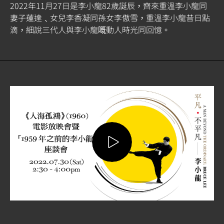
2022年11月27日是李小龍82歲誕辰，齊來重溫李小龍同
妻子蓮達﹑女兒李香凝同孫女李傲雪，重溫李小龍昔日點
滴，細說三代人與李小龍嘅動人時光同回憶。