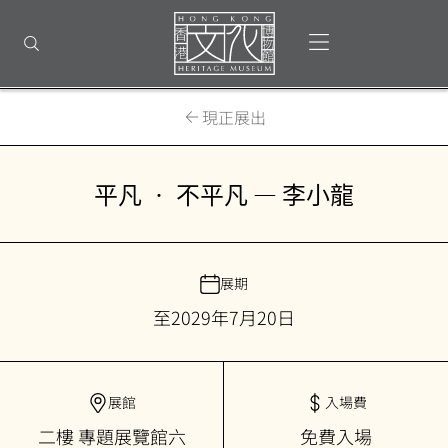
回
到
打開選單
打開搜尋
頂
部
首
頁
現正展出
平凡 • 不平凡 — 李小龍
展期
至2029年7月20日
展館
入場費
二樓 專題展覽館六
免費入場