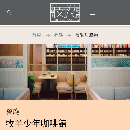
回
到
打開選單
打開搜尋
頂
部
首
頁
首頁
參觀
餐飲及購物
香
港
文
化
博
物
餐廳
館
牧羊少年咖啡館
-