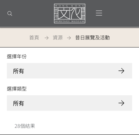
回
到
打開選單
打開搜尋
頂
部
首
頁
首頁
資源
昔日展覽及活動
香港文化博物館 - 昔日展覽及活動
選擇年份
所有
選擇類型
所有
28個結果