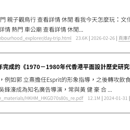
文化 熱門 親子觀鳥行 查看詳情 休閒 看我今天怎麼玩：
 熱門 車公廟 查看詳情 休閒...
ghbourhood_explorer/day-trip.html
23.6K
|
2026-02-26
|
頁庫
2015年完成的《1970－1980年代香港平面設計歷史
，例如郭 立熹擔任Esprit的形象指導，之後轉攻
鋒濠成為知名廣告導演，常與黃 健 豪 合 ...
/e_materials/HKHM_HKGD70s80s_re.pdf
12.1M
|
2024-01-31