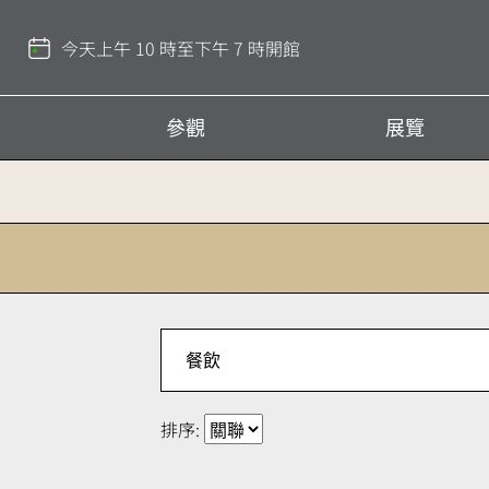
回
到
今天上午 10 時至下午 7 時開館
頂
部
參觀
展覽
排序: