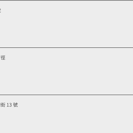
號
育徑
 13 號