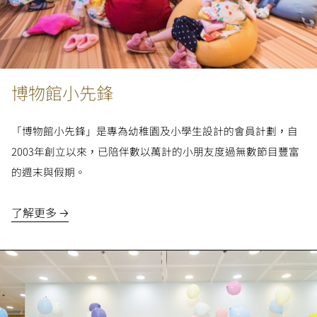
加
入
我
們
博物館小先鋒
「博物館小先鋒」是專為幼稚園及小學生設計的會員計劃，自
2003年創立以來，已陪伴數以萬計的小朋友度過無數節目豐富
的週末與假期。
了解更多 🡢