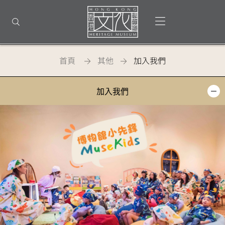
回
到
打開選單
打開搜尋
頂
部
首
頁
首頁
其他
加入我們
香
加入我們
港
文
化
博
物
館
-