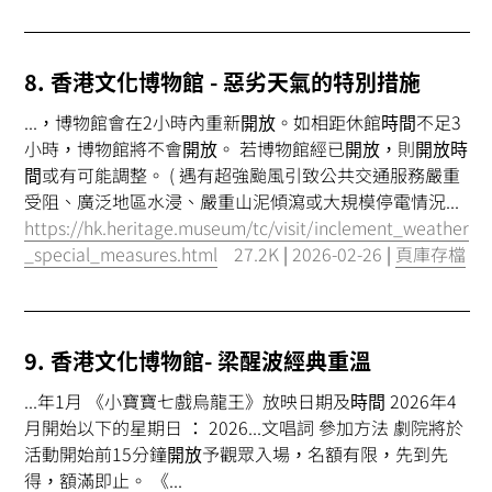
8. 香港文化博物館 - 惡劣天氣的特別措施
...，博物館會在2小時內重新
開放
。如相距休館
時間
不足3
小時，博物館將不會
開放
。 若博物館經已
開放
，則
開放時
間
或有可能調整。 ( 遇有超強颱風引致公共交通服務嚴重
受阻、廣泛地區水浸、嚴重山泥傾瀉或大規模停電情況...
https://hk.heritage.museum/tc/visit/inclement_weather
_special_measures.html
27.2K
|
2026-02-26
|
頁庫存檔
9. 香港文化博物館- 梁醒波經典重溫
...年1月 《小寶寶七戲烏龍王》放映日期及
時間
2026年4
月開始以下的星期日 ： 2026...文唱詞 參加方法 劇院將於
活動開始前15分鐘
開放
予觀眾入場，名額有限，先到先
得，額滿即止。 《...