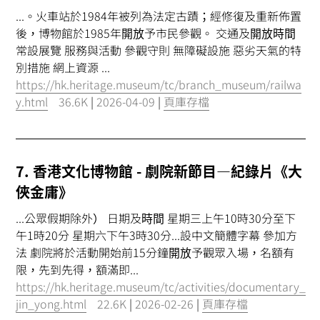
...。火車站於1984年被列為法定古蹟；經修復及重新佈置
後，博物館於1985年
開放
予市民參觀。 交通及
開放時間
常設展覽 服務與活動 參觀守則 無障礙設施 惡劣天氣的特
別措施 網上資源 ...
https://hk.heritage.museum/tc/branch_museum/railwa
y.html
36.6K
|
2026-04-09
|
頁庫存檔
7. 香港文化博物館 - 劇院新節目—紀錄片《大
俠金庸》
...公眾假期除外） 日期及
時間
星期三上午10時30分至下
午1時20分 星期六下午3時30分...設中文簡體字幕 參加方
法 劇院將於活動開始前15分鐘
開放
予觀眾入場，名額有
限，先到先得，額滿即...
https://hk.heritage.museum/tc/activities/documentary_
jin_yong.html
22.6K
|
2026-02-26
|
頁庫存檔