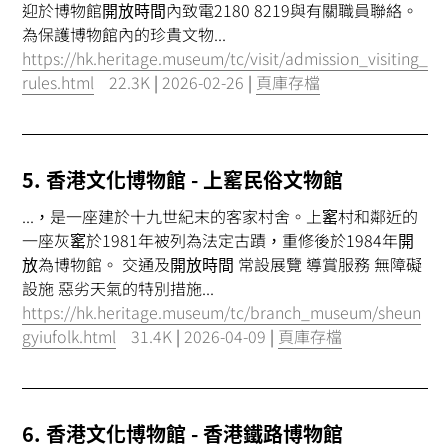
迎於博物館
開放時間
內致電2180 8219與有關職員聯絡。
為保護博物館內的珍貴文物...
https://hk.heritage.museum/tc/visit/admission_visiting_
rules.html
22.3K
|
2026-02-26
|
頁庫存檔
5. 香港文化博物館 - 上窰民俗文物館
...，是一座建於十九世紀末的客家村舍。上窰村和鄰近的
一座灰窰於1981年被列為法定古蹟，重修後於1984年
開
放
為博物館。 交通及
開放時間
常設展覽 導賞服務 無障礙
設施 惡劣天氣的特別措施...
https://hk.heritage.museum/tc/branch_museum/sheun
gyiufolk.html
31.4K
|
2026-04-09
|
頁庫存檔
6. 香港文化博物館 - 香港鐵路博物館