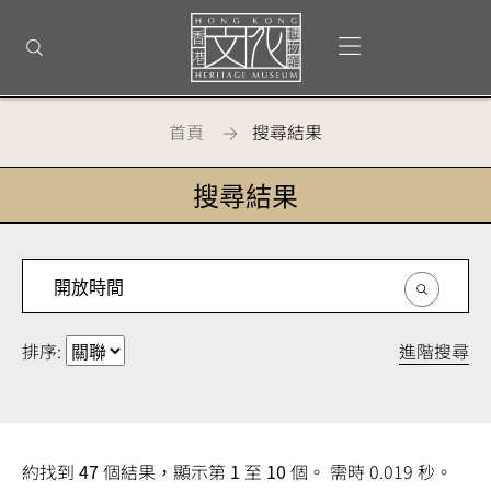
回
到
打開選單
打開搜尋
頂
部
首
頁
首頁
搜尋結果
搜尋結果
進階搜尋
排序:
約找到
47
個結果，顯示第
1
至
10
個。 需時 0.019 秒。