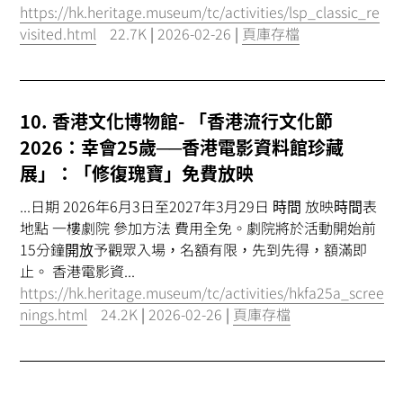
https://hk.heritage.museum/tc/activities/lsp_classic_re
visited.html
22.7K
|
2026-02-26
|
頁庫存檔
10. 香港文化博物館- 「香港流行文化節
2026：幸會25歲──香港電影資料館珍藏
展」：「修復瑰寶」免費放映
...日期 2026年6月3日至2027年3月29日
時間
放映
時間
表
地點 一樓劇院 參加方法 費用全免。劇院將於活動開始前
15分鐘
開放
予觀眾入場，名額有限，先到先得，額滿即
止。 香港電影資...
https://hk.heritage.museum/tc/activities/hkfa25a_scree
nings.html
24.2K
|
2026-02-26
|
頁庫存檔