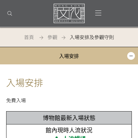
回
到
打開選單
打開搜尋
頂
部
首
頁
首頁
參觀
入場安排及參觀守則
香
入場安排
港
文
入場安排
化
博
免費入場
物
館
-