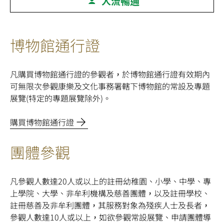
入
場
安
博物館通行證
排
及
凡購買
博物館通行證
的參觀者，於博物館通行證有效期內
可無限次參觀康樂及文化事務署轄下博物館的常設及專題
參
展覽(特定的專題展覽除外)。
觀
購買博物館通行證
守
規
團體參觀
凡參觀人數達20人或以上的註冊幼稚園、小學、中學、專
上學院、大學、非牟利機構及慈善團體，以及註冊學校、
註冊慈善及非牟利團體，其服務對象為殘疾人士及長者，
參觀人數達10人或以上，如欲參觀常設展覽、申請團體導