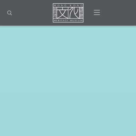
回
香
到
打開選單
打開搜尋
港
頂
部
首
文
頁
化
博
物
館
-
主
頁