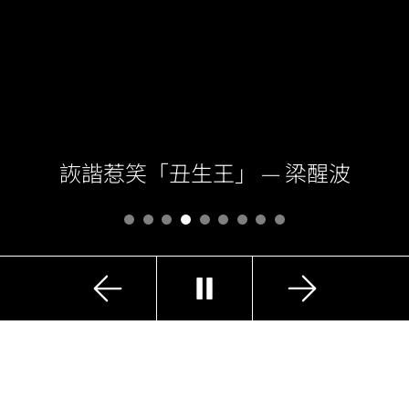
詼諧惹笑「丑生王」 — 梁醒波
上
下
播
一
一
放
張
張
精選展覽