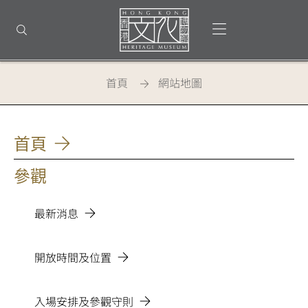
回
到
打開選單
打開搜尋
頂
部
首
頁
首頁
網站地圖
網站地圖
首頁
參觀
最新消息
開放時間及位置
入場安排及參觀守則