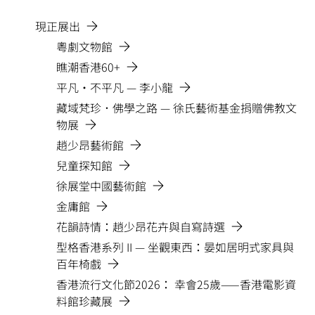
現正展出
粵劇文物館
瞧潮香港60+
平凡•不平凡 — 李小龍
藏域梵珍．佛學之路 — 徐氏藝術基金捐贈佛教文
物展
趙少昂藝術館
兒童探知館
徐展堂中國藝術館
金庸館
花韻詩情：趙少昂花卉與自寫詩選
型格香港系列 II — 坐觀東西：晏如居明式家具與
百年椅戲
香港流行文化節2026： 幸會25歲——香港電影資
料館珍藏展