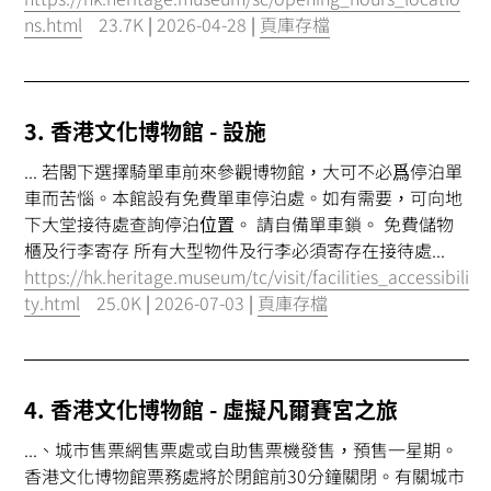
ns.html
23.7K
|
2026-04-28
|
頁庫存檔
3. 香港文化博物館 - 設施
... 若閣下選擇騎單車前來參觀博物館，大可不必爲停泊單
車而苦惱。本館設有免費單車停泊處。如有需要，可向地
下大堂接待處查詢停泊
位置
。 請自備單車鎖。 免費儲物
櫃及行李寄存 所有大型物件及行李必須寄存在接待處...
https://hk.heritage.museum/tc/visit/facilities_accessibili
ty.html
25.0K
|
2026-07-03
|
頁庫存檔
4. 香港文化博物館 - 虛擬凡爾賽宮之旅
...、城市售票網售票處或自助售票機發售，預售一星期。
香港文化博物館票務處將於閉館前30分鐘關閉。有關城市