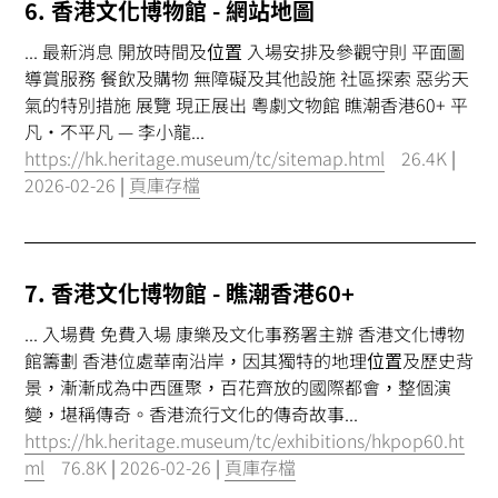
6. 香港文化博物館 - 網站地圖
... 最新消息 開放時間及
位置
入場安排及參觀守則 平面圖
導賞服務 餐飲及購物 無障礙及其他設施 社區探索 惡劣天
氣的特別措施 展覽 現正展出 粵劇文物館 瞧潮香港60+ 平
凡•不平凡 — 李小龍...
https://hk.heritage.museum/tc/sitemap.html
26.4K
|
2026-02-26
|
頁庫存檔
7. 香港文化博物館 - 瞧潮香港60+
... 入場費 免費入場 康樂及文化事務署主辦 香港文化博物
館籌劃 香港位處華南沿岸，因其獨特的地理
位置
及歷史背
景，漸漸成為中西匯聚，百花齊放的國際都會，整個演
變，堪稱傳奇。香港流行文化的傳奇故事...
https://hk.heritage.museum/tc/exhibitions/hkpop60.ht
ml
76.8K
|
2026-02-26
|
頁庫存檔