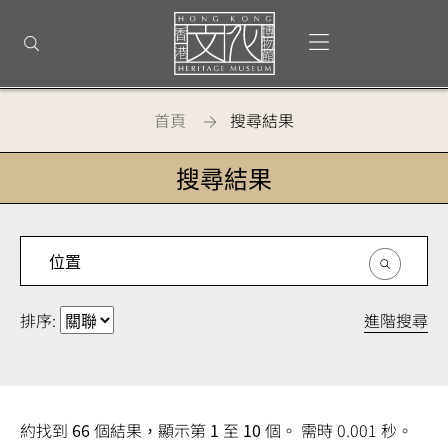
回
到
打開選單
打開搜尋
頂
部
首
頁
首頁
搜尋結果
搜尋結果
進階搜尋
排序:
約找到
66
個結果，顯示第
1
至
10
個。 需時 0.001 秒。