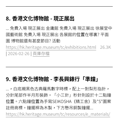
8. 香港文化博物館 - 現正展出
... 免費入場 現正展出 金庸館 免費入場 現正展出 徐展堂中
國藝術館 免費入場 現正展出 各展館的
位置
在哪裏? 平面
圖 博物館還有甚麼節目? 活動
https://hk.heritage.museum/tc/exhibitions.html
26.3K
|
2026-02-26
|
頁庫存檔
9. 香港文化博物館 - 李長興錶行「準鐘」
...，白底襯黑色古典羅馬數字時標，配上一對梨形指針，
分針尾部作半月形裝飾。「小三針」秒針則設於十二點鐘
位置
。六點鐘
位置
為手寫SEIKOSHA（精工舍）及"S"圖案
註冊商標。鐘擺桿為木製，下方懸吊銅製鐘擺...
https://hk.heritage.museum/tc/resources/e_materials/