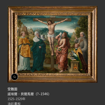
開
啟
相
受難圖
簿
諾埃爾．貝爾馬爾（?–1546）
1525–1529年
油彩畫板