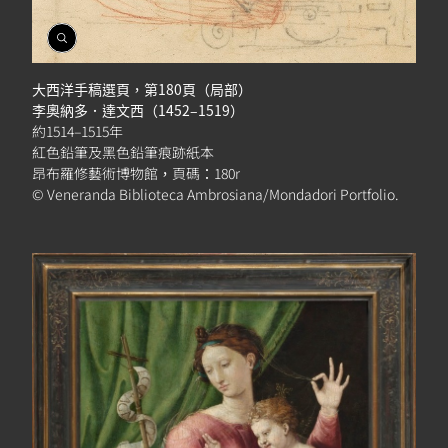
開
啟
相
大西洋手稿選頁，第180頁（局部）
簿
李奧納多．達文西（1452–1519）
約1514–1515年
紅色鉛筆及黑色鉛筆痕跡紙本
昂布羅修藝術博物館，頁碼：180r
© Veneranda Biblioteca Ambrosiana/Mondadori Portfolio.