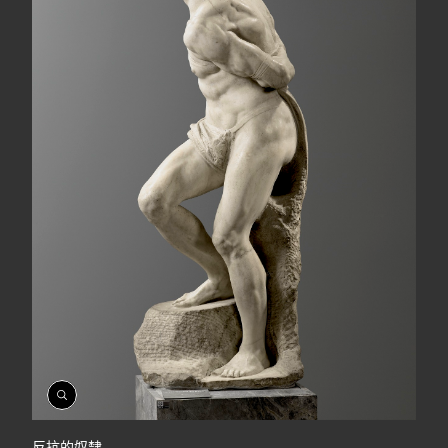
開
啟
相
反抗的奴隸