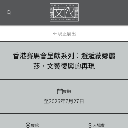
回
到
打開選單
打開搜尋
頂
部
首
頁
現正展出
香港賽馬會呈獻系列︰邂逅蒙娜麗
莎．文藝復興的再現
展期
至2026年7月27日
展館
入場費