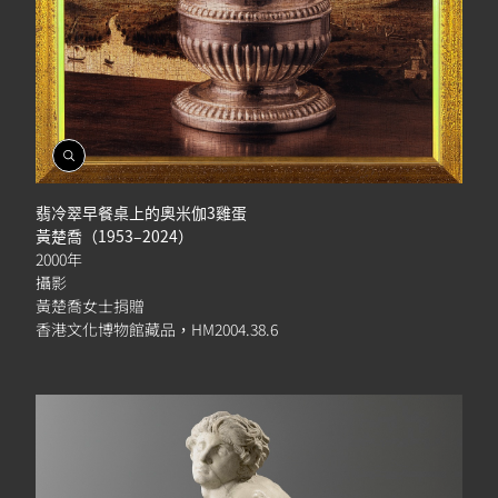
開
啟
相
翡冷翠早餐桌上的奧米伽3雞蛋
簿
黃楚喬（1953–2024）
2000年
攝影
黃楚喬女士捐贈
香港文化博物館藏品，HM2004.38.6