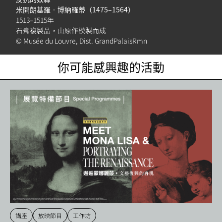
簿
米開朗基羅‧博納羅蒂（1475–1564）
1513–1515年
石膏複製品，由原作模製而成
© Musée du Louvre, Dist. GrandPalaisRmn
你可能感興趣的活動
講座
放映節目
工作坊