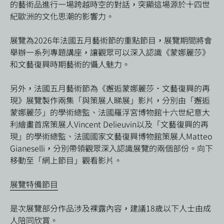
的藝術品進行一場跨越時空的對話，突顯這場源於十四世
紀歐洲的文化思潮的影響力。
展覽為2026年法國五月藝術節的重點節目，展覽期間將會
舉辦一系列專題講座，讓觀眾可以深入認識《蒙娜麗莎》
和文藝復興時期藝術的懾人魅力。
另外，法國五月藝術節為《邂逅蒙娜麗莎．文藝復興的再
現》展覽製作兩集「與策展人睇展」影片，分別由「邂逅
蒙娜麗莎」的學術總監、法國羅浮宮博物館十六世紀意大
利繪畫首席策展人
Vincent Delieuvin
以及「文藝復興的再
現」的學術總監、法國國家文藝復興博物館策展人
Matteo
Gianeselli
，分別帶領觀眾深入認識展覽的兩個部份。向下
移動至「網上節目」觀看影片。
展覽特備節目
是次展覽部分作品涉及裸露內容，建議18歲以下人士由成
人陪同欣賞。