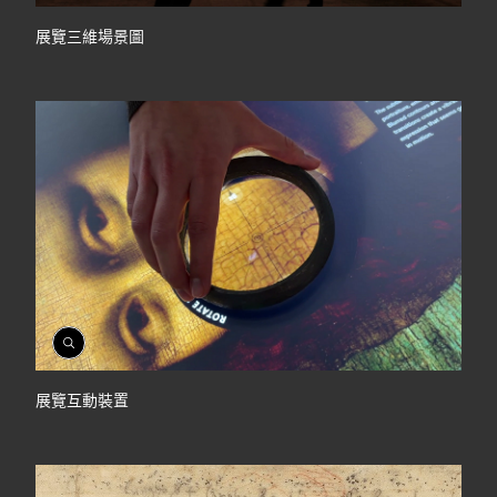
啟
相
展覽三維場景圖
簿
開
啟
相
展覽互動裝置
簿