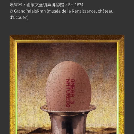
埃庫昂，國家文藝復興博物館，Ec. 1624
© GrandPalaisRmn (musée de la Renaissance, château
d'Ecouen)