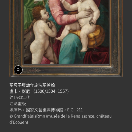
開
啟
相
聖母子與幼年施洗聖若翰
簿
盧卡．彭尼 （1500/1504–1557）
約1530年代
油彩畫板
埃庫昂，國家文藝復興博物館，E.Cl. 211
© GrandPalaisRmn (musée de la Renaissance, château
d'Ecouen)