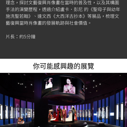
理念，探討文藝復興肖像畫在當時的普及性，以及其構圖
手法的演變歷程，透過介紹盧卡．彭尼 的《聖母子與幼年
施洗聖若翰》、達文西《大西洋古抄本》等展品，梳理文
藝復興當時肖像畫的發展軌跡與社會價值。
片長：約5分鐘
你可能感興趣的展覽