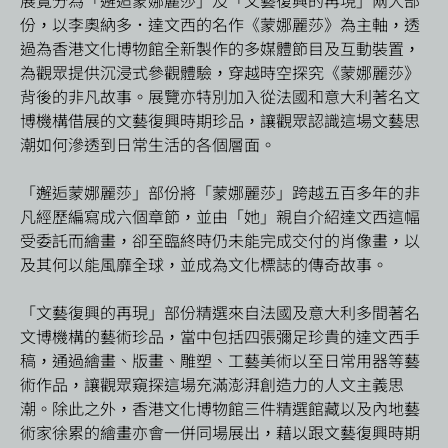
展覽分為「邂逅蒙娜麗莎」及「文藝復興的再現」兩大部
份，以李奧納多．達文西的名作《蒙娜麗莎》為主軸，透
過為香港文化博物館全新製作的多媒體節目及互動裝置，
為觀眾提供沉浸式參觀體驗，穿越時空探究《蒙娜麗莎》
背後的非凡故事。展覽亦特別加入從法國和意大利著名文
博機構借展的文藝復興時期珍品，讓觀眾認識這場文藝思
潮如何滲透到日常生活的各個層面。
「邂逅蒙娜麗莎」部份將「蒙娜麗莎」跨越五百多年的非
凡經歷編寫成六個章節，並由「她」親自介紹達文西這幅
受委託而繪畫，卻至臨終時仍未能完成交付的肖像畫，以
及其何以能風靡全球，並成為文化標誌的傳奇故事。
「文藝復興的再現」部份精選來自法國及意大利多間著名
文博機構的藝術珍品，當中包括四張彌足珍貴的達文西手
稿，通過繪畫、版畫、雕塑、工藝美術以至日常用器等藝
術作品，讓觀眾窺探這場充滿澎湃創造力的人文主義思
潮。除此之外，香港文化博物館三件精選館藏以及內地藝
術家徐累的繪畫亦會一併同場展出，藉以跟文藝復興時期